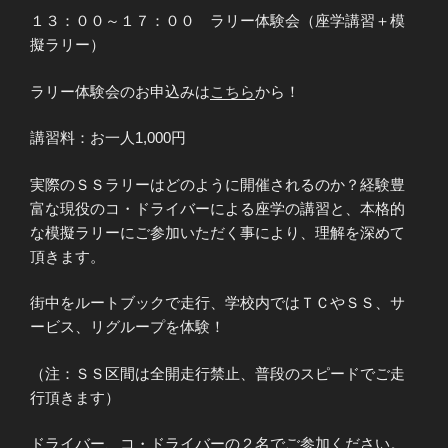
１３：００～１７：００ ラリー体験会（座学講習＋模
擬ラリー）
ラリー体験会のお申込みは
こ
ち
ら
から！
講習料：お一人1,000円
実際のＳＳラリーはどのように開催されるのか？経験豊
富な現役のコ・ドライバーによる座学の講習と、本格的
な模擬ラリーにご参加いただく事により、理解を深めて
頂きます。
街中をルートブックで走行、学校内ではＴＣやＳＳ、サ
ービス、リグループを体験！
（注：ＳＳ区間は全開走行禁止、普段のスピードでご走
行頂きます）
ドライバー、コ・ドライバーの２名でご参加ください。