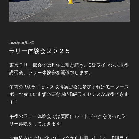
投
2025年10月27日
稿
ラリー体験会２０２５
日:
東京ラリー部会では昨年に引き続き、B級ライセンス取得
講習会、ラリー体験会を開催致します。
午前のB級ライセンス取得講習会に参加すればモータース
ポーツ参加にまず必要な国内B級ライセンスが取得できま
す！
午後のラリー体験会では実際にルートブックを使ったラ
リー体験をして頂きます。
お申込みはそれぞれのリンクからお願いします。B級ライ