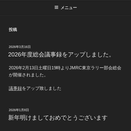
メニュー
投稿
投
2026年3月16日
稿
2026年度総会議事録をアップしました。
日:
2026年2月13日土曜日19時よりJMRC東京ラリー部会総会
が開催されました。
議事録
をアップ致しました
投
2026年1月8日
稿
新年明けましておめでとうございます
日: