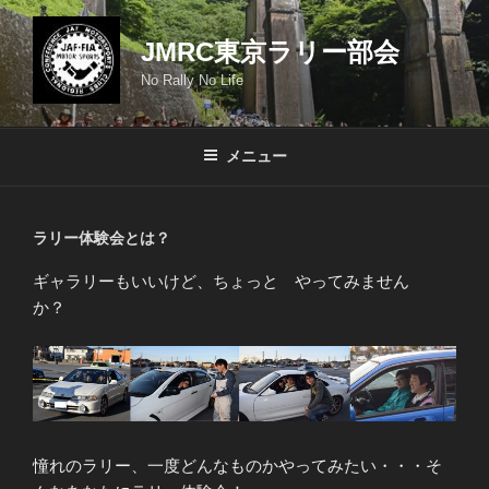
コ
ン
JMRC東京ラリー部会
テ
No Rally No Life
ン
ツ
へ
メニュー
ス
キ
ッ
ラリー体験会とは？
プ
ギャラリーもいいけど、ちょっと やってみません
か？
憧れのラリー、一度どんなものかやってみたい・・・そ