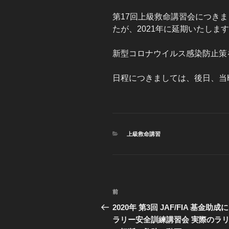
第17回上級救命講習会につき
たが、2021年に延期いたしま
新型コロナウイルス感染防止策
日程につきましては、後日、当
カ
上級救命講習
テ
ゴ
リ
ー
投
前
過
稿
去
2020年 第3回 JAF/FIA 基金助成
の
ラリー安全訓練講習会 実際のラ
ナ