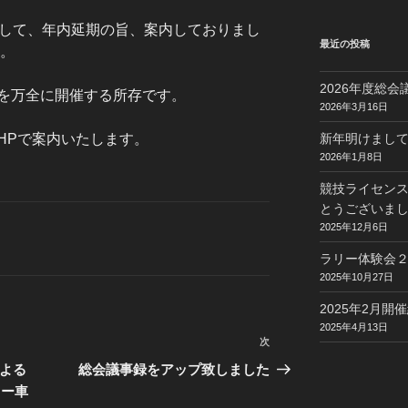
まして、年内延期の旨、案内しておりまし
最近の投稿
す。
2026年度総
を万全に開催する所存です。
2026年3月16日
HPで案内いたします。
新年明けまし
2026年1月8日
競技ライセン
とうございま
2025年12月6日
ラリー体験会
2025年10月27日
2025年2月
2025年4月13日
次
次
の
による
総会議事録をアップ致しました
投
リー車