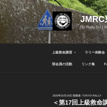
コ
ン
テ
JMR
ン
ツ
No Rally No Lif
へ
ス
キ
ッ
上級救命講習
ラリー体験会
プ
部会員の活動
リンク集
F
投
2020年10月14日
投稿者:
TOKYO-RALLY
稿
＜第17回上級救命
日: