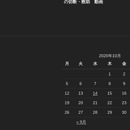
投
の切断・救助 動画
ビ
稿
ゲ
ー
シ
ョ
2020年10月
ン
月
火
水
木
金
1
2
5
6
7
8
9
12
13
14
15
16
19
20
21
22
23
26
27
28
29
30
« 9月