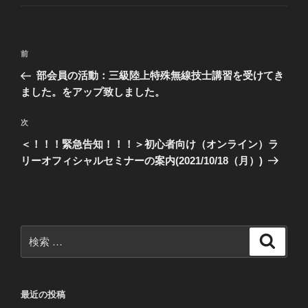
ゴ
リ
ー
投
過
前
稿
去
部会員の活動：三級陸上特殊無線技士講習を受けてき
ナ
の
ました。をアップ致しました。
ビ
投
稿
ゲ
次
次
の
ー
＜！！！緊急告知！！！＞初心者向け（オンライン）ラ
投
リーオフィシャルセミナーの案内(2021/10/18（月）)
シ
稿
ョ
ン
検
検
索
索:
最近の投稿