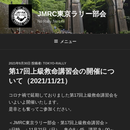
コ
ン
JMRC東京ラリー部会
テ
No Rally No Life
ン
ツ
へ
メニュー
ス
キ
ッ
投
2021年9月30日
投稿者:
TOKYO-RALLY
プ
稿
第17回上級救命講習会の開催につ
日:
いて（2021/11/21）
コロナ禍で延期しておりました第17回上級救命講習会を
いよいよ開催いたします。
是非とも奮ってご参加ください。
＜JMRC東京ラリー部会・第17回上級救命講習会＞
○日時 ：11月21日（日） 集合8：45 講習 9：00～