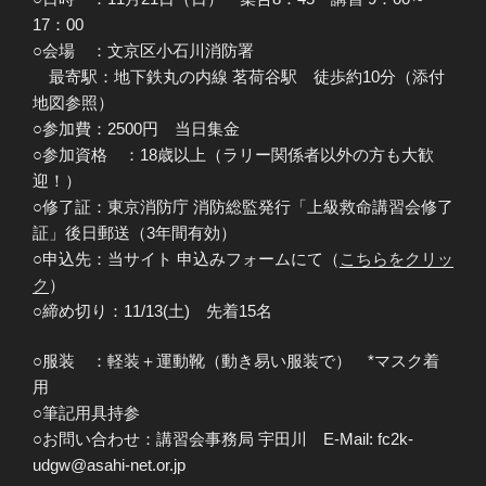
17：00
○会場 ：文京区小石川消防署
最寄駅：地下鉄丸の内線 茗荷谷駅 徒歩約10分（添付
地図参照）
○参加費：2500円 当日集金
○参加資格 ：18歳以上（ラリー関係者以外の方も大歓
迎！）
○修了証：東京消防庁 消防総監発行「上級救命講習会修了
証」後日郵送（3年間有効）
○申込先：当サイト 申込みフォームにて（
こちらをクリッ
ク
）
○締め切り：11/13(土) 先着15名
○服装 ：軽装＋運動靴（動き易い服装で） *マスク着
用
○筆記用具持参
○お問い合わせ：講習会事務局 宇田川 E-Mail: fc2k-
udgw@asahi-net.or.jp