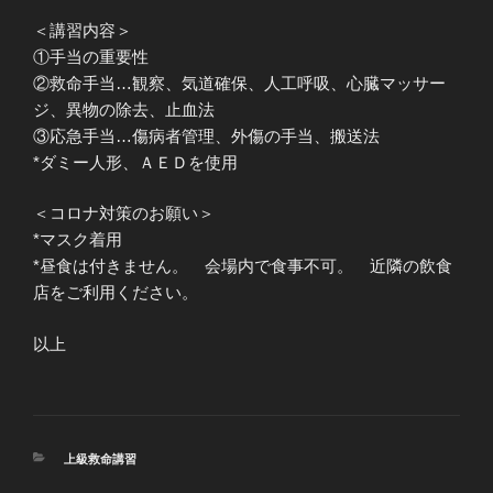
＜講習内容＞
①手当の重要性
②救命手当…観察、気道確保、人工呼吸、心臓マッサー
ジ、異物の除去、止血法
③応急手当…傷病者管理、外傷の手当、搬送法
*ダミー人形、ＡＥＤを使用
＜コロナ対策のお願い＞
*マスク着用
*昼食は付きません。 会場内で食事不可。 近隣の飲食
店をご利用ください。
以上
カ
上級救命講習
テ