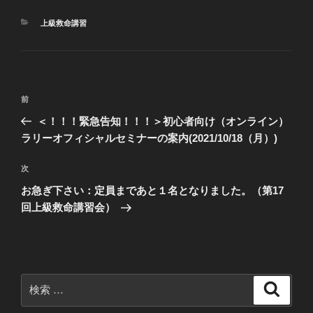
カ
上級救命講習
テ
ゴ
リ
ー
投
過
前
稿
去
＜！！！緊急告知！！！＞初心者向け（オンライン）
ナ
の
ラリーオフィシャルセミナーの案内(2021/10/18（月）)
ビ
投
稿
ゲ
次
次
の
ー
お急ぎ下さい：定員まであと１名となりました。（第17
投
回上級救命講習会）
シ
稿
ョ
ン
検
検
索
索: