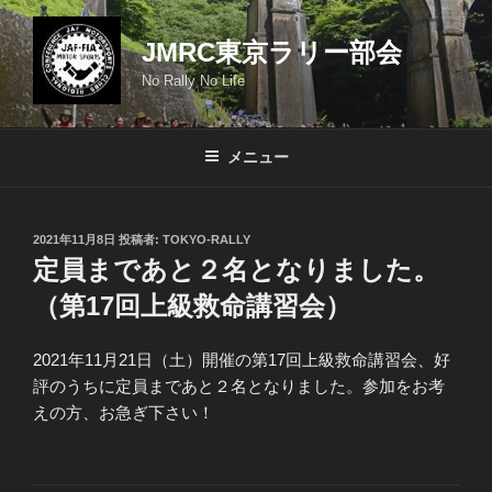
コ
ン
JMRC東京ラリー部会
テ
No Rally No Life
ン
ツ
へ
メニュー
ス
キ
ッ
投
2021年11月8日
投稿者:
TOKYO-RALLY
プ
稿
定員まであと２名となりました。
日:
（第17回上級救命講習会）
2021年11月21日（土）開催の第17回上級救命講習会、好
評のうちに定員まであと２名となりました。参加をお考
えの方、お急ぎ下さい！