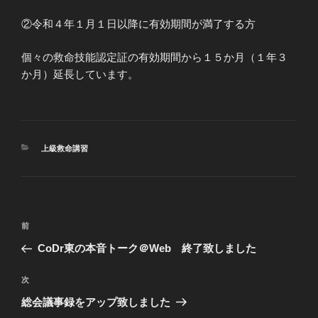
②令和４年１月１日以降に有効期間が満了する方
個々の救命技能認定証の有効期間から１５か月（１年３
か月）延長しています。
カ
上級救命講習
テ
ゴ
リ
ー
投
過
前
稿
去
CoDr東の本音トーク＠Web 終了致しました
ナ
の
ビ
投
次
次
稿
ゲ
の
総会議事録をアップ致しました
投