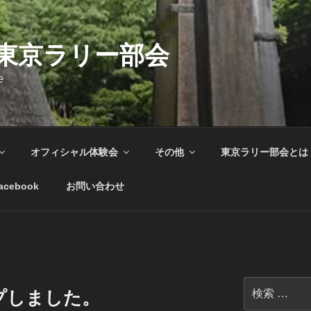
C東京ラリー部会
e
オフィシャル体験会
その他
東京ラリー部会とは
acebook
お問い合わせ
検
プしました。
索: