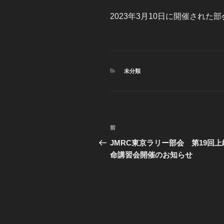
2023年3月10日に開催され
カ
未分類
テ
ゴ
リ
ー
投
前
過
稿
去
JMRC東京ラリー部会 第19回上
の
命講習会開催のお知らせ
ナ
投
ビ
稿
ゲ
ー