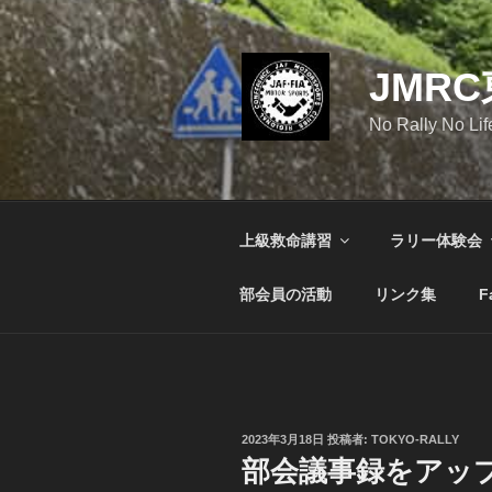
コ
ン
テ
JMR
ン
ツ
No Rally No Lif
へ
ス
キ
ッ
上級救命講習
ラリー体験会
プ
部会員の活動
リンク集
F
投
2023年3月18日
投稿者:
TOKYO-RALLY
稿
部会議事録をアッ
日: