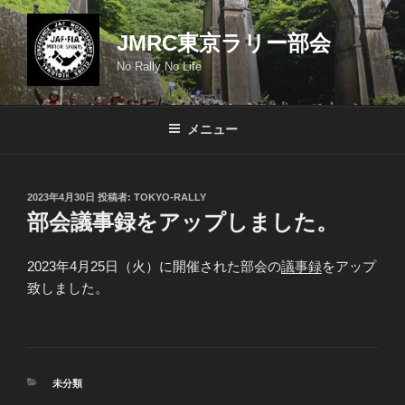
コ
ン
JMRC東京ラリー部会
テ
No Rally No Life
ン
ツ
へ
メニュー
ス
キ
ッ
投
2023年4月30日
投稿者:
TOKYO-RALLY
プ
稿
部会議事録をアップしました。
日:
2023年4月25日（火）に開催された部会の
議事録
をアップ
致しました。
カ
未分類
テ