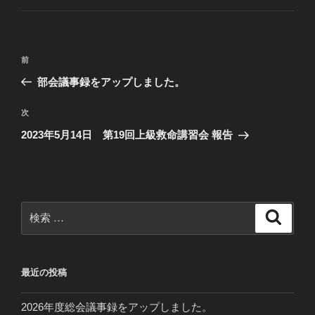
ゴ
リ
ー
投
過
前
稿
去
部会議事録をアップしました。
ナ
の
ビ
投
次
次
稿
ゲ
の
2023年5月14日 第19回上級救命講習会 報告
投
ー
稿
シ
ョ
ン
検
検
索
索:
最近の投稿
2026年度総会議事録をアップしました。