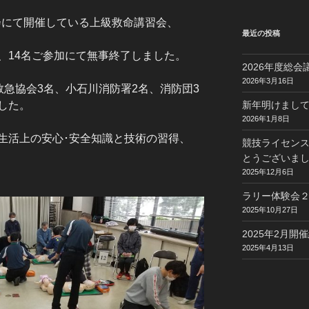
部会にて開催している上級救命講習会、
最近の投稿
、14名ご参加にて無事終了しました。
2026年度総
2026年3月16日
救急協会3名、小石川消防署2名、消防団3
した。
新年明けまし
2026年1月8日
生活上の安心･安全知識と技術の習得、
競技ライセン
とうございま
2025年12月6日
ラリー体験会
2025年10月27日
2025年2月
2025年4月13日