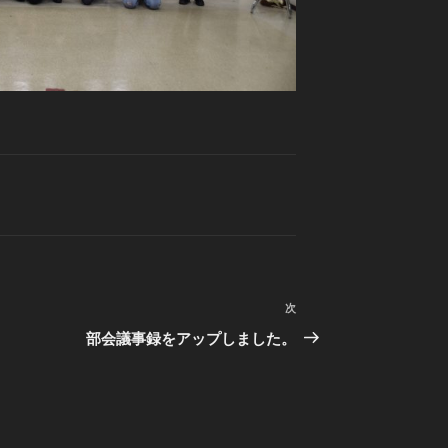
次
次
の
部会議事録をアップしました。
投
稿