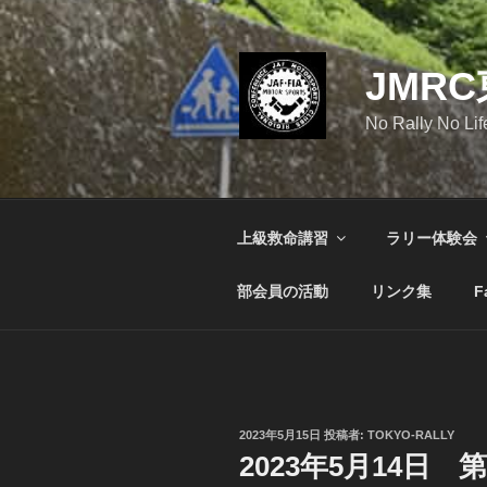
コ
ン
テ
JMR
ン
ツ
No Rally No Lif
へ
ス
キ
ッ
上級救命講習
ラリー体験会
プ
部会員の活動
リンク集
F
投
2023年5月15日
投稿者:
TOKYO-RALLY
稿
2023年5月14日
日: