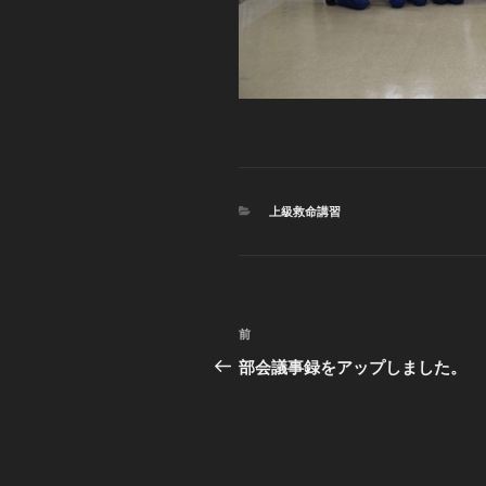
カ
上級救命講習
テ
ゴ
リ
ー
投
前
過
稿
去
部会議事録をアップしました。
の
ナ
投
ビ
稿
ゲ