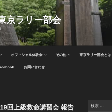
C東京ラリー部会
e
オフィシャル体験会
その他
東京ラリー部会とは
acebook
お問い合わせ
検
 第19回上級救命講習会 報告
索: