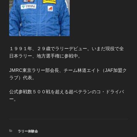
１９９１年、２９歳でラリーデビュー。いまだ現役で全
日本ラリー、地方選手権に参戦中。
JMRC東京ラリー部会長、チーム林道エイト（JAF加盟ク
ラブ）代表。
公式参戦数５００戦を超える超ベテランのコ・ドライバ
ー。
カ
ラリー体験会
テ