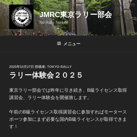
コ
ン
JMRC東京ラリー部会
テ
No Rally No Life
ン
ツ
へ
メニュー
ス
キ
ッ
投
2025年10月27日
投稿者:
TOKYO-RALLY
プ
稿
ラリー体験会２０２５
日:
東京ラリー部会では昨年に引き続き、B級ライセンス取得
講習会、ラリー体験会を開催致します。
午前のB級ライセンス取得講習会に参加すればモータース
ポーツ参加にまず必要な国内B級ライセンスが取得できま
す！