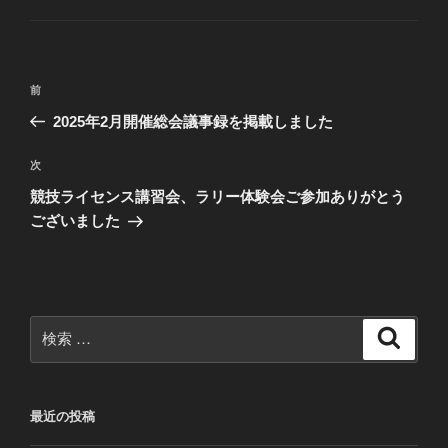
ゴ
リ
ー
投
過
前
稿
去
2025年2月開催総会議事録を掲載しました
ナ
の
ビ
投
次
次
稿
ゲ
の
競技ライセンス講習会、ラリー体験会ご参加ありがとう
投
ー
ございました
稿
シ
ョ
ン
検
検
索
索:
最近の投稿