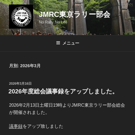
コ
ン
JMRC東京ラリー部会
テ
No Rally No Life
ン
ツ
へ
メニュー
ス
キ
ッ
月別: 2026年3月
プ
投
2026年3月16日
稿
2026年度総会議事録をアップしました。
日:
2026年2月13日土曜日19時よりJMRC東京ラリー部会総会
が開催されました。
議事録
をアップ致しました