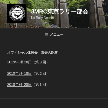
コ
ン
JMRC東京ラリー部会
テ
No Rally No Life
ン
ツ
へ
メニュー
ス
キ
ッ
オフィシャル体験会 過去の記事
プ
2019年9月28日
（第３回）
2019年5月18日
（第２回）
2018年9月29日
（第１回）