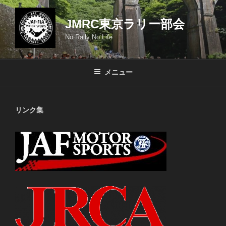
コ
ン
JMRC東京ラリー部会
テ
No Rally No Life
ン
ツ
へ
メニュー
ス
キ
ッ
リンク集
プ