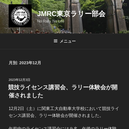
コ
ン
JMRC東京ラリー部会
テ
No Rally No Life
ン
ツ
へ
メニュー
ス
キ
ッ
月別: 2023年12月
プ
投
2023年12月3日
稿
競技ライセンス講習会、ラリー体験会が開
日:
催されました
12月2日（土）に関東工大自動車大学校において競技ライ
センス講習会、ラリー体験会が開催されました。
午前中のライセンス講習会には９名、午後のラリー体験