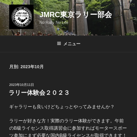
コ
ン
JMRC東京ラリー部会
テ
No Rally No Life
ン
ツ
へ
メニュー
ス
キ
ッ
月別: 2023年10月
プ
投
2023年10月11日
稿
ラリー体験会２０２３
日:
ギャラリーも良いけどちょっとやってみませんか？
ラリーが好きな方！実際のラリー体験ができます。午前
のB級ライセンス取得講習会に参加すればモータースポー
ツ参加にまず必要な国内B級ライセンスが取得できます！