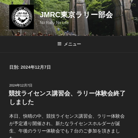
コ
ン
JMRC東京ラリー部会
テ
No Rally No Life
ン
ツ
へ
メニュー
ス
キ
ッ
日別: 2024年12月7日
プ
投
2024年12月7日
稿
競技ライセンス講習会、ラリー体験会終了
日:
しました
本日、快晴の中、競技ライセンス講習会、ラリー体験会
が予定通り開催され、新たなライセンスホルダーが誕
生、午後のラリー体験会でも７台のご参加を頂きまし