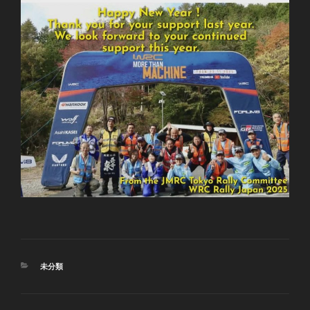
カ
未分類
テ
ゴ
リ