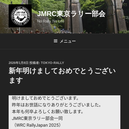
コ
ン
JMRC東京ラリー部会
テ
No Rally No Life
ン
ツ
へ
メニュー
ス
キ
ッ
投
2026年1月8日
投稿者:
TOKYO-RALLY
プ
稿
新年明けましておめでとうござい
日:
ます