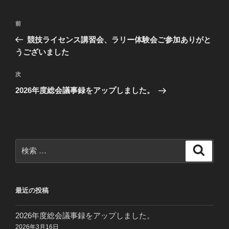
ー
投
過
前
稿
去
競技ライセンス講習会、ラリー体験会ご参加ありがと
ナ
の
うございました
ビ
投
稿
ゲ
次
次
の
ー
2026年度総会議事録をアップしました。
投
シ
稿
ョ
ン
検
検
索
索:
最近の投稿
2026年度総会議事録をアップしました。
2026年3月16日