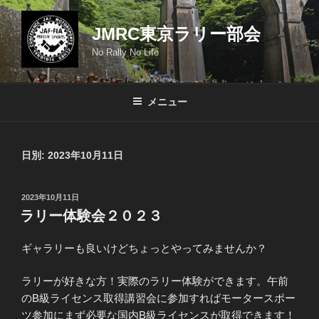
コ
ン
JMRC東京ラリー部会
テ
No Rally No Life
ン
ツ
へ
メニュー
ス
キ
ッ
日別: 2023年10月11日
プ
投
2023年10月11日
稿
ラリー体験会２０２３
日:
ギャラリーも良いけどちょっとやってみませんか？
ラリーが好きな方！実際のラリー体験ができます。午前
のB級ライセンス取得講習会に参加すればモータースポー
ツ参加にまず必要な国内B級ライセンスが取得できます！