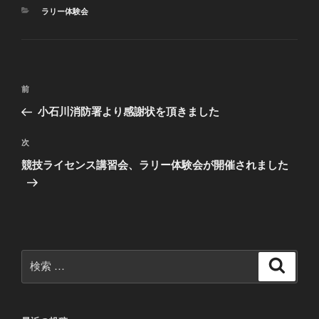
カ
ラリー体験会
テ
ゴ
リ
ー
投
過
前
稿
去
小石川消防署より感謝状を頂きました
ナ
の
ビ
投
次
次
稿
ゲ
の
競技ライセンス講習会、ラリー体験会が開催されました
投
ー
稿
シ
ョ
ン
検
検
索
索: