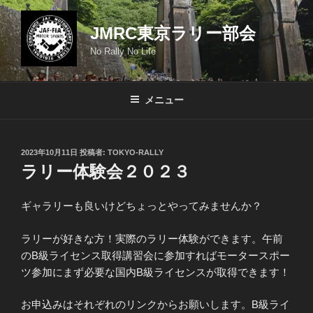
コ
ン
JMRC東京ラリー部会
テ
No Rally No Life
ン
ツ
へ
メニュー
ス
キ
ッ
投
2023年10月11日
投稿者:
TOKYO-RALLY
プ
稿
ラリー体験会２０２３
日:
ギャラリーも良いけどちょっとやってみませんか？
ラリーが好きな方！実際のラリー体験ができます。午前
のB級ライセンス取得講習会に参加すればモータースポー
ツ参加にまず必要な国内B級ライセンスが取得できます！
お申込みはそれぞれのリンクからお願いします。B級ライ